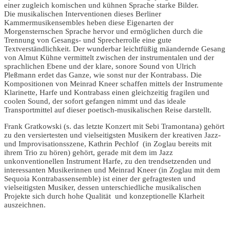
einer zugleich komischen und kühnen Sprache starke Bilder.
Die musikalischen Interventionen dieses Berliner
Kammermusikensembles heben diese Eigenarten der
Morgensternschen Sprache hervor und ermöglichen durch die
Trennung von Gesangs- und Sprecherrolle eine gute
Textverständlichkeit. Der wunderbar leichtfüßig mäandernde Gesang
von
Almut Kühne
vermittelt zwischen der instrumentalen und der
sprachlichen Ebene und der klare, sonore Sound von
Ulrich
Pleßmann
erdet das Ganze, wie sonst nur der Kontrabass. Die
Kompositionen von
Meinrad Kneer
schaffen mittels der Instrumente
Klarinette, Harfe und Kontrabass einen gleichzeitig fragilen und
coolen Sound, der sofort gefangen nimmt und das ideale
Transportmittel auf dieser poetisch-musikalischen Reise darstellt.
Frank Gratkowski
(s. das letzte Konzert mit Sebi Tramontana) gehört
zu den versiertesten und vielseitigsten Musikern der kreativen Jazz-
und Improvisationsszene,
Kathrin Pechlof
(in Zoglau bereits mit
ihrem Trio zu hören) gehört, gerade mit dem im Jazz
unkonventionellen Instrument Harfe, zu den trendsetzenden und
interessanten Musikerinnen und
Meinrad Kneer
(in Zoglau mit dem
Sequoia Kontrabassensemble) ist einer der gefragtesten und
vielseitigsten Musiker, dessen unterschiedliche musikalischen
Projekte sich durch hohe Qualität und konzeptionelle Klarheit
auszeichnen.