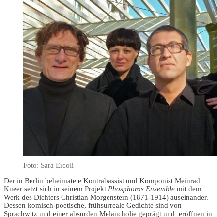
Foto: Sara Ercoli
Der in Berlin beheimatete Kontrabassist und Komponist
Meinrad
Kneer
setzt sich in seinem Projekt
Phosphoros Ensemble
mit dem
Werk des Dichters
Christian
Morgenstern
(1871-1914) auseinander.
Dessen komisch-poetische, frühsurreale Gedichte sind von
Sprachwitz und einer absurden Melancholie geprägt und eröffnen in