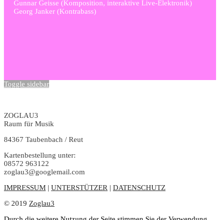
Gunnar Geisse (Komposition, interaktive Live-Elektronik)
Georg Janker (Kontrabass)
Toggle sidebar
ZOGLAU3
Raum für Musik
84367 Taubenbach / Reut
Kartenbestellung unter:
08572 963122
zoglau3@googlemail.com
IMPRESSUM
|
UNTERSTÜTZER
|
DATENSCHUTZ
© 2019
Zoglau3
Durch die weitere Nutzung der Seite stimmen Sie der Verwendung