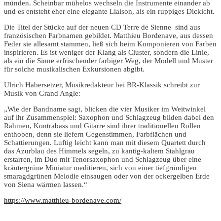
münden. Scheinbar mühelos wechseln die Instrumente einander ab
und es entsteht eher eine elegante Liaison, als ein ruppiges Dickicht.
Die Titel der Stücke auf der neuen CD Terre de Sienne sind aus
französischen Farbnamen gebildet. Matthieu Bordenave, aus dessen
Feder sie allesamt stammen, ließ sich beim Komponieren von Farben
inspirieren. Es ist weniger der Klang als Cluster, sondern die Linie,
als ein die Sinne erfrischender farbiger Weg, der Modell und Muster
für solche musikalischen Exkursionen abgibt.
Ulrich Habersetze
r, Musikredakteur bei BR-Klassik schreibt zur
Musik von Grand Angle:
„Wie der Bandname sagt, blicken die vier Musiker im Weitwinkel
auf ihr Zusammenspiel: Saxophon und Schlagzeug bilden dabei den
Rahmen, Kontrabass und Gitarre sind ihrer traditionellen Rollen
enthoben, denn sie liefern Gegenstimmen, Farbflächen und
Schattierungen. Luftig leicht kann man mit diesem Quartett durch
das Azurblau des Himmels segeln, zu kantig-kaltem Stahlgrau
erstarren, im Duo mit Tenorsaxophon und Schlagzeug über eine
kräutergrüne Miniatur meditieren, sich von einer tiefgründigen
smaragdgrünen Melodie einsaugen oder von der ockergelben Erde
von Siena wärmen lassen.“
https://www.matthieu-bordenave.com/