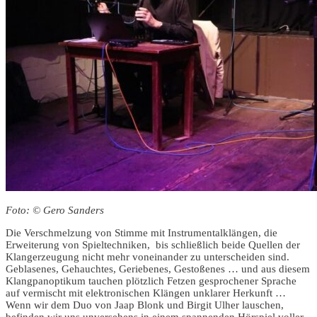
Foto: © Gero Sanders
Die Verschmelzung von Stimme mit Instrumentalklängen, die
Erweiterung von Spieltechniken, bis schließlich beide Quellen der
Klangerzeugung nicht mehr voneinander zu unterscheiden sind.
Geblasenes, Gehauchtes, Geriebenes, Gestoßenes … und aus diesem
Klangpanoptikum tauchen plötzlich Fetzen gesprochener Sprache
auf vermischt mit elektronischen Klängen unklarer Herkunft …
Wenn wir dem Duo von Jaap Blonk und Birgit Ulher lauschen,
befinden wir uns unversehens in einem spannenden Hörspiel voller