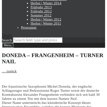
Herbst | Winter 2014
Frühjahr 2013
Frühjahr 2012
Sommer 2012
Herbst | Winter 2012
Herbst | Winter 2011
Programm
Search
Search
Menu
DONEDA – FRANGENHEIM – TURNER
NAIL
… zurück
Der französische Saxophonist Michel Doneda, der englische
Schlagzeuger und Perkussionist Roger Turner sowie der deutsche
Kontrabassist Alexander Frangenheim verbinden sich seit bald 30
Jahren zu einem Trio mit dem kurzen Namen
Nail
.
Dieser Name unterstreicht das künstlerische Konzept dieses
Improvisation-Ensembles, welches die kurzen Momente des