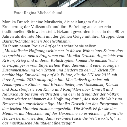
Foto: Regina Michaelsbund
Monika Drasch ist eine Musikerin, die seit langem für die
Erneuerung der Volksmusik und ihre Befreiung aus einer rein
traditionellen Sichtweise steht. Bekannt geworden ist sie in den 90-er
Jahren als die rote Moni mit der grünen Geige mit ihrer Gruppe, dem
Bairisch-Diatonischen Jodelwahnsinn.
Zu ihrem neuen Projekt
Auf geht´s
schreibt sie selbst:
„Musikalische Hoffnungsschimmer in diesen Wahnsinns-Zeiten: das
verspricht ein neues Programm von Monika Drasch. Angesichts von
Krisen, Krieg und anderen Katastrophen kommt die musikalische
Grenzgängerin vom Bayerischen Wald diesmal mit einer launigen
Zusammenstellung von Texten und Liedern zu den 17 Zielen für
nachhaltige Entwicklung auf die Bühne, die die UN seit 2015 mit
ihrer Agenda 2030 ausgerufen hat. Musikalisch garniert mit
Anklängen an Kinder- und Kirchenlieder, aus Volksmusik, Klassik
und Jazz streift sie von Klima und Konflikten über Umwelt und
Naturschutz bis zum Weltfrieden und dem Miteinander der Völker.
Immer wieder schimmert die Hoffnung durch, das sich die Welt zum
Besseren hin entwickelt möge. Monika Drasch hat das Programm in
den letzten Monaten zusammengestellt. Die Musik ist für sie das
Medium, um Menschen auf der Herzebene zu erreichen. „Wenn die
Herzen berührt werden, dann verändert sich die Welt wirklich,“ ist
das musikalische Multitalent überzeugt.“