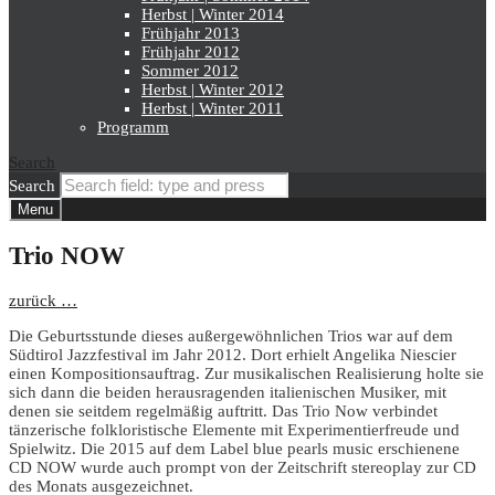
Herbst | Winter 2014
Frühjahr 2013
Frühjahr 2012
Sommer 2012
Herbst | Winter 2012
Herbst | Winter 2011
Programm
Search
Search
Menu
Trio NOW
zurück …
Die Geburtsstunde dieses außergewöhnlichen Trios war auf dem
Südtirol Jazzfestival im Jahr 2012. Dort erhielt Angelika Niescier
einen Kompositionsauftrag. Zur musikalischen Realisierung holte sie
sich dann die beiden herausragenden italienischen Musiker, mit
denen sie seitdem regelmäßig auftritt. Das Trio Now verbindet
tänzerische folkloristische Elemente mit Experimentierfreude und
Spielwitz. Die 2015 auf dem Label blue pearls music erschienene
CD NOW wurde auch prompt von der Zeitschrift stereoplay zur CD
des Monats ausgezeichnet.