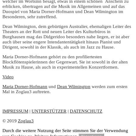
welcher im Wortsinn besagt, etwas in einem schönen Anschein zu
erblicken, übertragen auf die Musik im Allgemeinen und auf das
Duospiel von Maria Dorner-Hofmann und Dean Wilmington im
Besonderen, sehr zutreffend.
Dean Wilmington, dem gebürtigen Australier, ehemaligen Leiter des
Theaters an der Rott und neuen Leiter des Kulturbüros in
Burghausen mag das Didgeridoo besonders nahe liegen, er ist aber
auch über seine engere Intendantentätigkeit hinaus Pianist und
Dirigent, sowohl in der Klassik, als auch im Jazz zu Hause.
Maria Dorner-Hofmann gehört zu den profiliertesten
Blockflötenspielerinnen der Gegenwart. Sie ist sowohl in der alten
Musik zu Hause, als auch in experimentellen Konzertformen.
Video
Maria Dorner-Hofmann
und
Dean Wilmington
werden zum ersten
Mal in Zoglau3 auftreten.
IMPRESSUM
|
UNTERSTÜTZER
|
DATENSCHUTZ
© 2019
Zoglau3
Durch die weitere Nutzung der Seite stimmen Sie der Verwendung