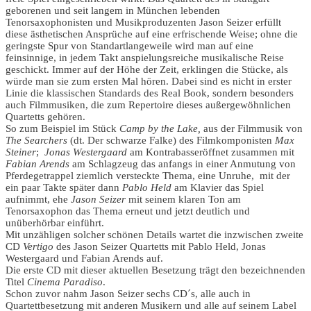
geborenen und seit langem in München lebenden
Tenorsaxophonisten und Musikproduzenten Jason Seizer erfüllt
diese ästhetischen Ansprüche auf eine erfrischende Weise; ohne die
geringste Spur von Standartlangeweile wird man auf eine
feinsinnige, in jedem Takt anspielungsreiche musikalische Reise
geschickt. Immer auf der Höhe der Zeit, erklingen die Stücke, als
würde man sie zum ersten Mal hören. Dabei sind es nicht in erster
Linie die klassischen Standards des Real Book, sondern besonders
auch Filmmusiken, die zum Repertoire dieses außergewöhnlichen
Quartetts gehören.
So zum Beispiel im Stück
Camp by the Lake,
aus der Filmmusik von
The Searchers
(dt. Der schwarze Falke) des Filmkomponisten
Max
Steiner
;
Jonas Westergaard
am Kontrabasseröffnet zusammen mit
Fabian Arends
am Schlagzeug das anfangs in einer Anmutung von
Pferdegetrappel ziemlich versteckte Thema, eine Unruhe, mit der
ein paar Takte später dann
Pablo Held
am Klavier das Spiel
aufnimmt, ehe
Jason Seizer
mit seinem klaren Ton am
Tenorsaxophon das Thema erneut und jetzt deutlich und
unüberhörbar einführt.
Mit unzähligen solcher schönen Details wartet die inzwischen zweite
CD
Vertigo
des Jason Seizer Quartetts mit Pablo Held, Jonas
Westergaard und Fabian Arends auf.
Die erste CD mit dieser aktuellen Besetzung trägt den bezeichnenden
Titel
Cinema Paradiso
.
Schon zuvor nahm Jason Seizer sechs CD´s, alle auch in
Quartettbesetzung mit anderen Musikern und alle auf seinem Label