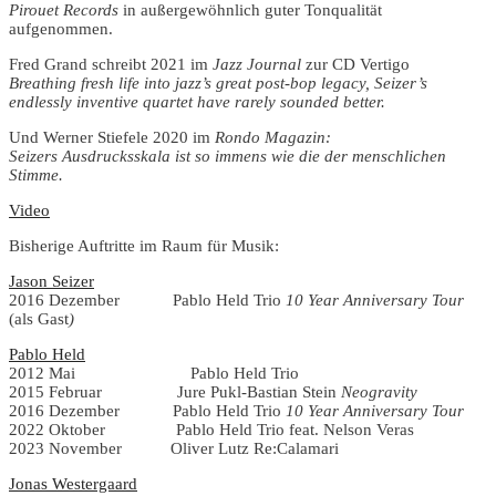
Pirouet Records
in außergewöhnlich guter Tonqualität
aufgenommen.
Fred Grand
schreibt 2021 im
Jazz Journal
zur CD Vertigo
Breathing fresh life into jazz’s great post-bop legacy, Seizer’s
endlessly inventive quartet have rarely sounded better.
Und
Werner Stiefele
2020 im
Rondo Magazin:
Seizers Ausdrucksskala ist so immens wie die der menschlichen
Stimme.
Video
Bisherige Auftritte im Raum für Musik:
Jason Seizer
2016 Dezember Pablo Held Trio
10 Year Anniversary Tour
(als Gast
)
Pablo Held
2012 Mai Pablo Held Trio
2015 Februar Jure Pukl-Bastian Stein
Neogravity
2016 Dezember Pablo Held Trio
10 Year Anniversary Tour
2022 Oktober Pablo Held Trio feat. Nelson Veras
2023 November Oliver Lutz Re:Calamari
Jonas Westergaard