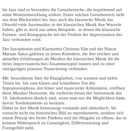
Im Jazz sind es besonders die Grenzbereiche, die inspirierend auf
seine Weiterentwicklung wirken. Einen solchen Grenzbereich stellt
aus dem Blickwinkel des Jazz auch die klassische Musik dar.
Obwohl viele Jazzmusiker in der klassischen Musik ihre Wurzeln
haben, gibt es doch nur selten Beispiele, in denen die klassische
Formen- und Klangsprache mit der Freiheit der Improvisation des
Jazz verbunden wird.
Der Saxophonist und Klarinettist Christian Elin und der Pianist
Maruan Sakas gehören zu jenen Künstlern, die ihre reichen und
aktuellen Erfahrungen als Musiker der klassischen Musik für ihr
freies improvisatorisches Zusammenspiel nutzen und zu einer
einzigartigen präzisen Nuancierung verbinden.
Mit besonderem Sinn für Klangfarben, von warmen und tiefen
Tönen bis hin zum klaren und kristallinen Ton des
Sopransaxophons, mit feiner und nuancierter Artikulation, eröffnen
diese Musiker Horizonte, die vielleicht denen der Salonmusik des
19. Jahrhunderts ähnlich sind, wenn man nur die Möglichkeit hätte,
davon Tondokumente zu besitzen.
Dabei ist ihre Musik keineswegs verstaubt und altmodisch. Sie
versucht nicht ein historisches Bild zu reproduzieren, sondern sich
einem Prinzip des freien Fließens und der Hingabe zu öffnen, das in
keinem Widerspruch zu Genauigkeit, Differenzierung und
Formgefühl steht.