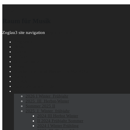
Zoglau3
Raum für Musik
Zoglau3 site navigation
Skip to content
Programm
News
Videos
Anfahrt
Übernachtung
Presse
Musikerinnen und Musiker bis Mai 2025
Karten
Kontakt
Zu empfehlende Links
Archiv
2026 I Winter_Frühjahr
2025_III_Herbst-Winter
Sommer 2025 II
2025_I_Winter_frühjahr
2024 III Herbst Winter
II 2024 Frühjahr Sommer
2024 I Winter Frühling