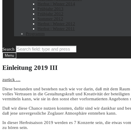
Herbst | Winter 2014
Frühjahr 2013
Frühjahr 2012
Sommer 2012
Herbst | Winter 2012
Herbst | Winter 2011
Programm
Search
Search
Menu
Einleitung 2019 III
zurück …
Diese bestanden und bestehen nach wie vor darin, daß mit dem Raum 
volles Vertrauen in die Gestaltungskraft und Kreativität der beteilig
vermitteln kann, wie sie in den sonst eher vorformatierten Angeboten
Daß wir diese Chance nutzen konnten, dafür sind wir dankbar und be
daß jene unvergessliche Zoglauer Atmosphäre entstehen kann.
In dieser Herbstsaison 2019 werden es 7 Konzerte sein, die etwas vom
zu hören sein.