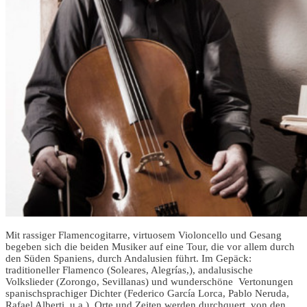
Mit rassiger Flamencogitarre, virtuosem Violoncello und Gesang
begeben sich die beiden Musiker auf eine Tour, die vor allem durch
den Süden Spaniens, durch Andalusien führt. Im Gepäck:
traditioneller Flamenco (Soleares, Alegrías,), andalusische
Volkslieder (Zorongo, Sevillanas) und wunderschöne Vertonungen
spanischsprachiger Dichter (Federico García Lorca, Pablo Neruda,
Rafael Alberti, u.a.). Orte und Zeiten werden durchquert, von den