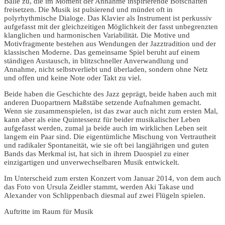
Bälle zu, die im Moment der Annahme inspirierende Botschaften
freisetzen. Die Musik ist pulsierend und mündet oft in
polyrhythmische Dialoge. Das Klavier als Instrument ist perkussiv
aufgefasst mit der gleichzeitigen Möglichkeit der fasst unbegrenzten
klanglichen und harmonischen Variabilität. Die Motive und
Motivfragmente bestehen aus Wendungen der Jazztradition und der
klassischen Moderne. Das gemeinsame Spiel beruht auf einem
ständigen Austausch, in blitzschneller Anverwandlung und
Annahme, nicht selbstverliebt und überladen, sondern ohne Netz
und offen und keine Note oder Takt zu viel.
Beide haben die Geschichte des Jazz geprägt, beide haben auch mit
anderen Duopartnern Maßstäbe setzende Aufnahmen gemacht.
Wenn sie zusammenspielen, ist das zwar auch nicht zum ersten Mal,
kann aber als eine Quintessenz für beider musikalischer Leben
aufgefasst werden, zumal ja beide auch im wirklichen Leben seit
langem ein Paar sind. Die eigentümliche Mischung von Vertrautheit
und radikaler Spontaneität, wie sie oft bei langjährigen und guten
Bands das Merkmal ist, hat sich in ihrem Duospiel zu einer
einzigartigen und unverwechselbaren Musik entwickelt.
Im Unterscheid zum ersten Konzert vom Januar 2014, von dem auch
das Foto von Ursula Zeidler stammt, werden Aki Takase und
Alexander von Schlippenbach diesmal auf zwei Flügeln spielen.
Auftritte im Raum für Musik